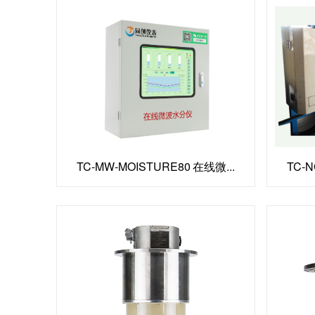
TC-MW-MOISTURE80 在线微...
TC-